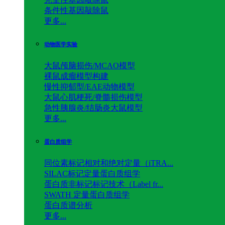
条件性基因敲除鼠
更多...
动物医学实验
大鼠颅脑损伤/MCAO模型
裸鼠成瘤模型构建
慢性抑郁型/EAE动物模型
大鼠心肌梗死/脊髓损伤模型
急性胰腺炎/结肠炎大鼠模型
更多...
蛋白质组学
同位素标记相对和绝对定量（iTRA...
SILAC标记定量蛋白质组学
蛋白质非标记标记技术（Label fr...
SWATH 定量蛋白质组学
蛋白质谱分析
更多...