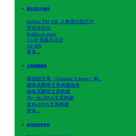
蛋白质互作服务
HuProt TM 20K 人类蛋白组芯片
荧光共定位
Pulldwon assay
Co-IP 免疫共沉淀
AP-MS
更多...
文库构建服务
基因组文库（Genomic Library）构...
膜体系酵母文库构建服务
核体系酵母文库构建
均一化cDNA文库构建
全长cDNA文库构建
更多...
体内药效学评价