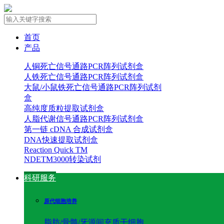
首页
产品
人铜死亡信号通路PCR阵列试剂盒
人铁死亡信号通路PCR阵列试剂盒
大鼠/小鼠铁死亡信号通路PCR阵列试剂
盒
高纯度质粒提取试剂盒
人脂代谢信号通路PCR阵列试剂盒
第一链 cDNA 合成试剂盒
DNA快速提取试剂盒
Reaction Quick TM
NDETM3000转染试剂
科研服务
原代细胞培养
脂肪/骨髓/牙源间充质干细胞