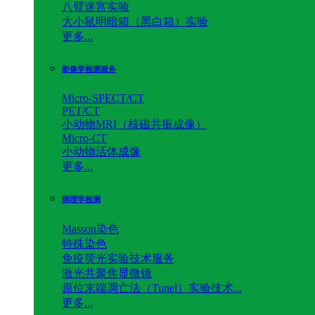
八臂迷宫实验
大小鼠明暗箱（黑白箱）实验
更多...
影像学检测服务
Micro-SPECT/CT
PET/CT
小动物MRI（核磁共振成像）
Micro-CT
小动物活体成像
更多...
病理学检测
Masson染色
特殊染色
免疫荧光实验技术服务
激光共聚焦显微镜
原位末端凋亡法（Tunel）实验技术...
更多...