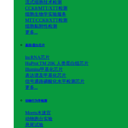
流式细胞技术检测
CCK8/MTT/XTT检测
细胞生物学实验服务
MTT/CCK8/XTT检测
细胞黏附性检测
更多...
基因/蛋白芯片
lncRNA芯片
HuProt TM 20K 人类蛋白组芯片
Illumina甲基化芯片
表达谱及甲基化芯片
信号通路磷酸化水平检测芯片
更多...
动物行为学检测
Morris水迷宫
动物跑台实验
悬尾试验