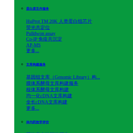
蛋白质互作服务
HuProt TM 20K 人类蛋白组芯片
荧光共定位
Pulldwon assay
Co-IP 免疫共沉淀
AP-MS
更多...
文库构建服务
基因组文库（Genomic Library）构...
膜体系酵母文库构建服务
核体系酵母文库构建
均一化cDNA文库构建
全长cDNA文库构建
更多...
体内药效学评价