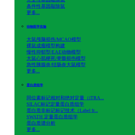
条件性基因敲除鼠
更多...
动物医学实验
大鼠颅脑损伤/MCAO模型
裸鼠成瘤模型构建
慢性抑郁型/EAE动物模型
大鼠心肌梗死/脊髓损伤模型
急性胰腺炎/结肠炎大鼠模型
更多...
蛋白质组学
同位素标记相对和绝对定量（iTRA...
SILAC标记定量蛋白质组学
蛋白质非标记标记技术（Label fr...
SWATH 定量蛋白质组学
蛋白质谱分析
更多...