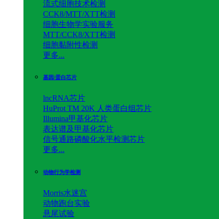
流式细胞技术检测
CCK8/MTT/XTT检测
细胞生物学实验服务
MTT/CCK8/XTT检测
细胞黏附性检测
更多...
基因/蛋白芯片
lncRNA芯片
HuProt TM 20K 人类蛋白组芯片
Illumina甲基化芯片
表达谱及甲基化芯片
信号通路磷酸化水平检测芯片
更多...
动物行为学检测
Morris水迷宫
动物跑台实验
悬尾试验