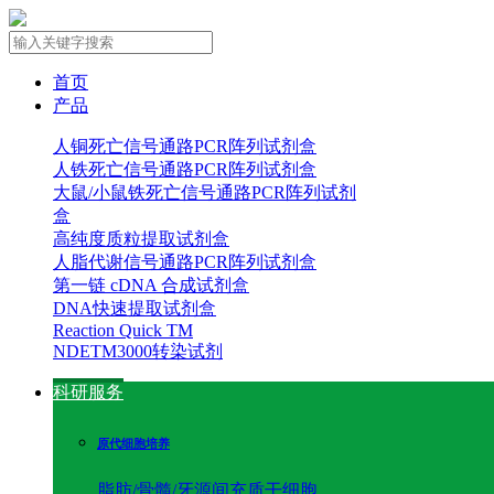
首页
产品
人铜死亡信号通路PCR阵列试剂盒
人铁死亡信号通路PCR阵列试剂盒
大鼠/小鼠铁死亡信号通路PCR阵列试剂
盒
高纯度质粒提取试剂盒
人脂代谢信号通路PCR阵列试剂盒
第一链 cDNA 合成试剂盒
DNA快速提取试剂盒
Reaction Quick TM
NDETM3000转染试剂
科研服务
原代细胞培养
脂肪/骨髓/牙源间充质干细胞