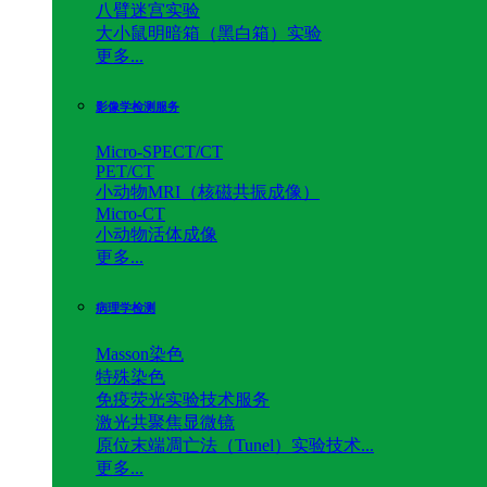
八臂迷宫实验
大小鼠明暗箱（黑白箱）实验
更多...
影像学检测服务
Micro-SPECT/CT
PET/CT
小动物MRI（核磁共振成像）
Micro-CT
小动物活体成像
更多...
病理学检测
Masson染色
特殊染色
免疫荧光实验技术服务
激光共聚焦显微镜
原位末端凋亡法（Tunel）实验技术...
更多...