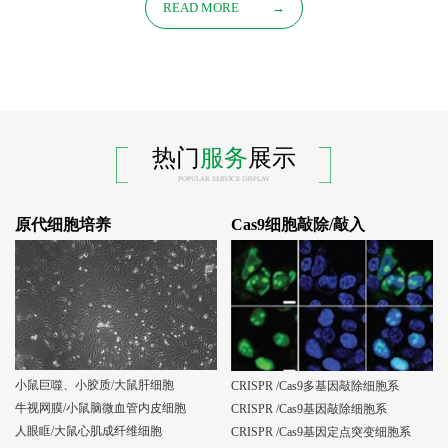
READ MORE
→
热门
服务
展示
POPULAR SERVICE DISPLAY
原代细胞培养
Cas9细胞敲除/敲入
小鼠巨噬、小胶质/大鼠肝细胞
CRISPR /Cas9多基因敲除细胞系
牛视网膜/小鼠脑微血管内皮细胞
CRISPR /Cas9基因敲除细胞系
人眼眶/大鼠心肌成纤维细胞
CRISPR /Cas9基因定点突变细胞系