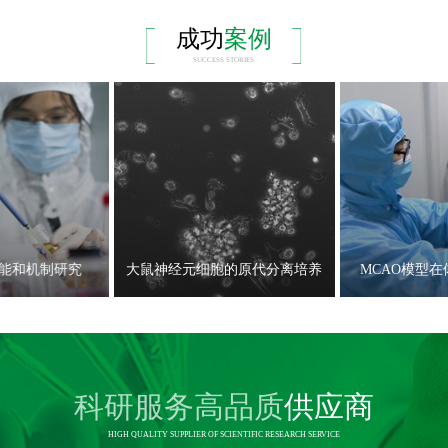
成功
案例
SUCCESS STORIES
能和机制研究
大鼠神经元细胞的原代分离培养
MCAO模型
科研服务高品质
供应商
HIGH QUALITY SUPPLIER OF SCIENTIFIC RESEARCH SERVICE