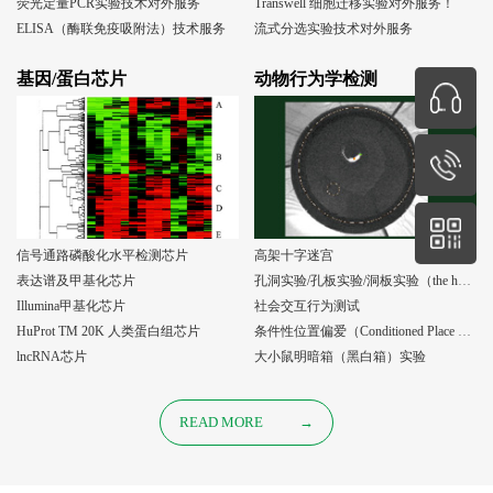
荧光定量PCR实验技术对外服务
Transwell 细胞迁移实验对外服务！
ELISA（酶联免疫吸附法）技术服务
流式分选实验技术对外服务
基因/蛋白芯片
动物行为学检测
信号通路磷酸化水平检测芯片
高架十字迷宫
表达谱及甲基化芯片
孔洞实验/孔板实验/洞板实验（the holeboard test）
Illumina甲基化芯片
社会交互行为测试
HuProt TM 20K 人类蛋白组芯片
条件性位置偏爱（Conditioned Place Preference, CPP）实验
lncRNA芯片
大小鼠明暗箱（黑白箱）实验
READ MORE
→