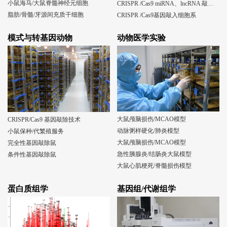
小鼠海马/大鼠脊髓神经元细胞
CRISPR /Cas9 miRNA、lncRNA 敲除细胞系
脂肪/骨髓/牙源间充质干细胞
CRISPR /Cas9基因敲入细胞系
模式与转基因动物
动物医学实验
大鼠颅脑损伤/MCAO模型
CRISPR/Cas9 基因敲除技术
动脉粥样硬化/肺炎模型
小鼠保种/代繁殖服务
大鼠颅脑损伤/MCAO模型
完全性基因敲除鼠
急性胰腺炎/结肠炎大鼠模型
条件性基因敲除鼠
大鼠心肌梗死/脊髓损伤模型
蛋白质组学
基因组/代谢组学