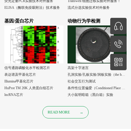
荧光定量PCR实验技术对外服务
Transwell 细胞迁移实验对外服务！
ELISA（酶联免疫吸附法）技术服务
流式分选实验技术对外服务
基因/蛋白芯片
动物行为学检测
信号通路磷酸化水平检测芯片
高架十字迷宫
表达谱及甲基化芯片
孔洞实验/孔板实验/洞板实验（the holeboard test）
Illumina甲基化芯片
社会交互行为测试
HuProt TM 20K 人类蛋白组芯片
条件性位置偏爱（Conditioned Place Preference, CPP）实验
lncRNA芯片
大小鼠明暗箱（黑白箱）实验
READ MORE
→