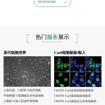
READ MORE
→
热门
服务
展示
POPULAR SERVICE DISPLAY
原代细胞培养
Cas9细胞敲除/敲入
小鼠巨噬、小胶质/大鼠肝细胞
CRISPR /Cas9多基因敲除细胞系
牛视网膜/小鼠脑微血管内皮细胞
CRISPR /Cas9基因敲除细胞系
人眼眶/大鼠心肌成纤维细胞
CRISPR /Cas9基因定点突变细胞系