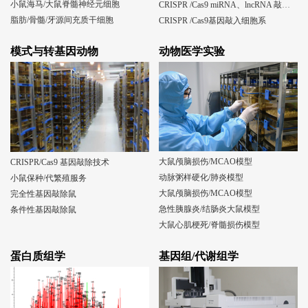
小鼠海马/大鼠脊髓神经元细胞
CRISPR /Cas9 miRNA、lncRNA 敲除细胞系
脂肪/骨髓/牙源间充质干细胞
CRISPR /Cas9基因敲入细胞系
模式与转基因动物
动物医学实验
大鼠颅脑损伤/MCAO模型
CRISPR/Cas9 基因敲除技术
动脉粥样硬化/肺炎模型
小鼠保种/代繁殖服务
大鼠颅脑损伤/MCAO模型
完全性基因敲除鼠
急性胰腺炎/结肠炎大鼠模型
条件性基因敲除鼠
大鼠心肌梗死/脊髓损伤模型
蛋白质组学
基因组/代谢组学