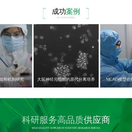
成功
案例
SUCCESS STORIES
能和机制研究
大鼠神经元细胞的原代分离培养
MCAO模型
科研服务高品质
供应商
HIGH QUALITY SUPPLIER OF SCIENTIFIC RESEARCH SERVICE