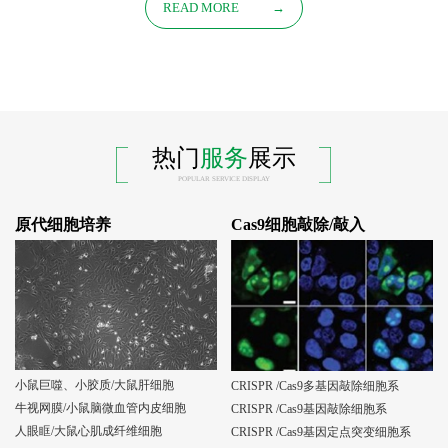
READ MORE
→
热门
服务
展示
POPULAR SERVICE DISPLAY
原代细胞培养
Cas9细胞敲除/敲入
小鼠巨噬、小胶质/大鼠肝细胞
CRISPR /Cas9多基因敲除细胞系
牛视网膜/小鼠脑微血管内皮细胞
CRISPR /Cas9基因敲除细胞系
人眼眶/大鼠心肌成纤维细胞
CRISPR /Cas9基因定点突变细胞系