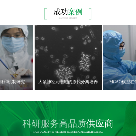
成功
案例
SUCCESS STORIES
能和机制研究
大鼠神经元细胞的原代分离培养
MCAO模型
科研服务高品质
供应商
HIGH QUALITY SUPPLIER OF SCIENTIFIC RESEARCH SERVICE