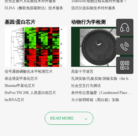
荧光定量PCR实验技术对外服务
Transwell 细胞迁移实验对外服务！
ELISA（酶联免疫吸附法）技术服务
流式分选实验技术对外服务
基因/蛋白芯片
动物行为学检测
信号通路磷酸化水平检测芯片
高架十字迷宫
表达谱及甲基化芯片
孔洞实验/孔板实验/洞板实验（the holeboard test）
Illumina甲基化芯片
社会交互行为测试
HuProt TM 20K 人类蛋白组芯片
条件性位置偏爱（Conditioned Place Preference, CPP）实验
lncRNA芯片
大小鼠明暗箱（黑白箱）实验
READ MORE
→