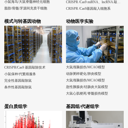
小鼠海马/大鼠脊髓神经元细胞
CRISPR /Cas9 miRNA、lncRNA 敲除细胞系
脂肪/骨髓/牙源间充质干细胞
CRISPR /Cas9基因敲入细胞系
模式与转基因动物
动物医学实验
大鼠颅脑损伤/MCAO模型
CRISPR/Cas9 基因敲除技术
动脉粥样硬化/肺炎模型
小鼠保种/代繁殖服务
大鼠颅脑损伤/MCAO模型
完全性基因敲除鼠
急性胰腺炎/结肠炎大鼠模型
条件性基因敲除鼠
大鼠心肌梗死/脊髓损伤模型
蛋白质组学
基因组/代谢组学