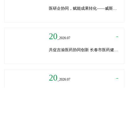
医研企协同，赋能成果转化——威斯腾生物受邀为重庆医学科技成果转化训练营授课
20
→
_2026.07
共促吉渝医药协同创新 长春市医药健康局与威斯腾生物走访重庆两江生命科技城
20
→
_2026.07
深圳迈瑞医疗龚总、扬子江药业展总到访威斯腾生物——共探产学研协同创新，加速医药成果转化
READ MORE
→