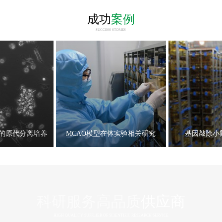
成功
案例
SUCCESS STORIES
的原代分离培养
MCAO模型在体实验相关研究
基因敲除小
科研服务高品质
供应商
HIGH QUALITY SUPPLIER OF SCIENTIFIC RESEARCH SERVICE