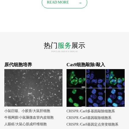
READ MORE
→
热门
服务
展示
POPULAR SERVICE DISPLAY
原代细胞培养
Cas9细胞敲除/敲入
小鼠巨噬、小胶质/大鼠肝细胞
CRISPR /Cas9多基因敲除细胞系
牛视网膜/小鼠脑微血管内皮细胞
CRISPR /Cas9基因敲除细胞系
人眼眶/大鼠心肌成纤维细胞
CRISPR /Cas9基因定点突变细胞系