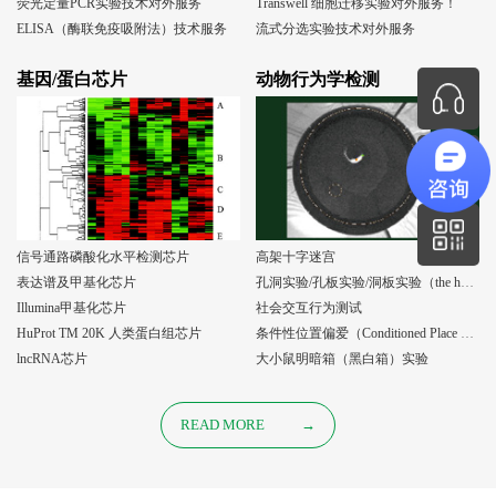
荧光定量PCR实验技术对外服务
Transwell 细胞迁移实验对外服务！
ELISA（酶联免疫吸附法）技术服务
流式分选实验技术对外服务
基因/蛋白芯片
动物行为学检测
信号通路磷酸化水平检测芯片
高架十字迷宫
表达谱及甲基化芯片
孔洞实验/孔板实验/洞板实验（the holeboard test）
Illumina甲基化芯片
社会交互行为测试
HuProt TM 20K 人类蛋白组芯片
条件性位置偏爱（Conditioned Place Preference, CPP）实验
lncRNA芯片
大小鼠明暗箱（黑白箱）实验
READ MORE
→