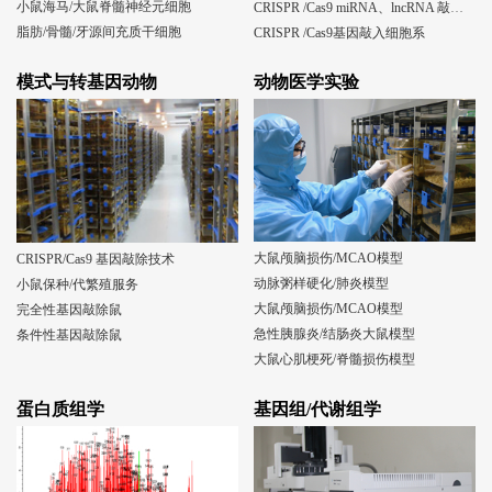
小鼠海马/大鼠脊髓神经元细胞
CRISPR /Cas9 miRNA、lncRNA 敲除细胞系
脂肪/骨髓/牙源间充质干细胞
CRISPR /Cas9基因敲入细胞系
模式与转基因动物
动物医学实验
大鼠颅脑损伤/MCAO模型
CRISPR/Cas9 基因敲除技术
动脉粥样硬化/肺炎模型
小鼠保种/代繁殖服务
大鼠颅脑损伤/MCAO模型
完全性基因敲除鼠
急性胰腺炎/结肠炎大鼠模型
条件性基因敲除鼠
大鼠心肌梗死/脊髓损伤模型
蛋白质组学
基因组/代谢组学