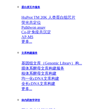
蛋白质互作服务
HuProt TM 20K 人类蛋白组芯片
荧光共定位
Pulldwon assay
Co-IP 免疫共沉淀
AP-MS
更多...
文库构建服务
基因组文库（Genomic Library）构...
膜体系酵母文库构建服务
核体系酵母文库构建
均一化cDNA文库构建
全长cDNA文库构建
更多...
体内药效学评价