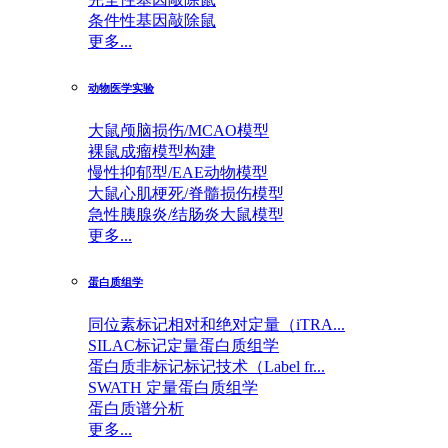
条件性基因敲除鼠
更多...
动物医学实验
大鼠颅脑损伤/MCAO模型
裸鼠成瘤模型构建
慢性抑郁型/EAE动物模型
大鼠心肌梗死/脊髓损伤模型
急性胰腺炎/结肠炎大鼠模型
更多...
蛋白质组学
同位素标记相对和绝对定量（iTRA...
SILAC标记定量蛋白质组学
蛋白质非标记标记技术（Label fr...
SWATH 定量蛋白质组学
蛋白质谱分析
更多...