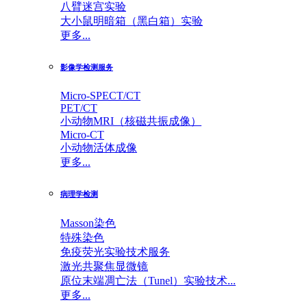
八臂迷宫实验
大小鼠明暗箱（黑白箱）实验
更多...
影像学检测服务
Micro-SPECT/CT
PET/CT
小动物MRI（核磁共振成像）
Micro-CT
小动物活体成像
更多...
病理学检测
Masson染色
特殊染色
免疫荧光实验技术服务
激光共聚焦显微镜
原位末端凋亡法（Tunel）实验技术...
更多...