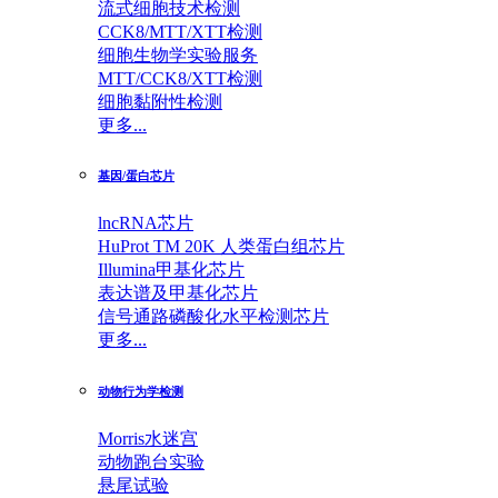
流式细胞技术检测
CCK8/MTT/XTT检测
细胞生物学实验服务
MTT/CCK8/XTT检测
细胞黏附性检测
更多...
基因/蛋白芯片
lncRNA芯片
HuProt TM 20K 人类蛋白组芯片
Illumina甲基化芯片
表达谱及甲基化芯片
信号通路磷酸化水平检测芯片
更多...
动物行为学检测
Morris水迷宫
动物跑台实验
悬尾试验