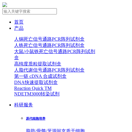
首页
产品
人铜死亡信号通路PCR阵列试剂盒
人铁死亡信号通路PCR阵列试剂盒
大鼠/小鼠铁死亡信号通路PCR阵列试剂
盒
高纯度质粒提取试剂盒
人脂代谢信号通路PCR阵列试剂盒
第一链 cDNA 合成试剂盒
DNA快速提取试剂盒
Reaction Quick TM
NDETM3000转染试剂
科研服务
原代细胞培养
脂肪/骨髓/牙源间充质干细胞