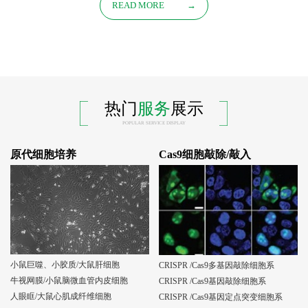
READ MORE
→
热门
服务
展示
POPULAR SERVICE DISPLAY
原代细胞培养
Cas9细胞敲除/敲入
小鼠巨噬、小胶质/大鼠肝细胞
CRISPR /Cas9多基因敲除细胞系
牛视网膜/小鼠脑微血管内皮细胞
CRISPR /Cas9基因敲除细胞系
人眼眶/大鼠心肌成纤维细胞
CRISPR /Cas9基因定点突变细胞系