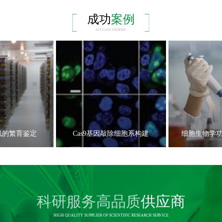
成功
案例
SUCCESS STORIES
鼠的繁育鉴定
Cas9基因敲除细胞系构建
细胞生物学
科研服务高品质
供应商
HIGH QUALITY SUPPLIER OF SCIENTIFIC RESEARCH SERVICE