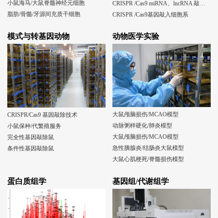
小鼠海马/大鼠脊髓神经元细胞
CRISPR /Cas9 miRNA、lncRNA 敲除细胞系
脂肪/骨髓/牙源间充质干细胞
CRISPR /Cas9基因敲入细胞系
模式与转基因动物
动物医学实验
大鼠颅脑损伤/MCAO模型
CRISPR/Cas9 基因敲除技术
动脉粥样硬化/肺炎模型
小鼠保种/代繁殖服务
大鼠颅脑损伤/MCAO模型
完全性基因敲除鼠
急性胰腺炎/结肠炎大鼠模型
条件性基因敲除鼠
大鼠心肌梗死/脊髓损伤模型
蛋白质组学
基因组/代谢组学