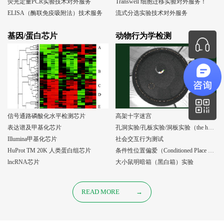
荧光定量PCR实验技术对外服务
Transwell 细胞迁移实验对外服务！
ELISA（酶联免疫吸附法）技术服务
流式分选实验技术对外服务
基因/蛋白芯片
动物行为学检测
信号通路磷酸化水平检测芯片
高架十字迷宫
表达谱及甲基化芯片
孔洞实验/孔板实验/洞板实验（the holeboard test）
Illumina甲基化芯片
社会交互行为测试
HuProt TM 20K 人类蛋白组芯片
条件性位置偏爱（Conditioned Place Preference, CPP）实验
lncRNA芯片
大小鼠明暗箱（黑白箱）实验
READ MORE
→