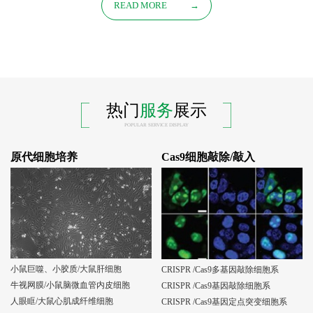
READ MORE
→
热门
服务
展示
POPULAR SERVICE DISPLAY
原代细胞培养
Cas9细胞敲除/敲入
小鼠巨噬、小胶质/大鼠肝细胞
CRISPR /Cas9多基因敲除细胞系
牛视网膜/小鼠脑微血管内皮细胞
CRISPR /Cas9基因敲除细胞系
人眼眶/大鼠心肌成纤维细胞
CRISPR /Cas9基因定点突变细胞系