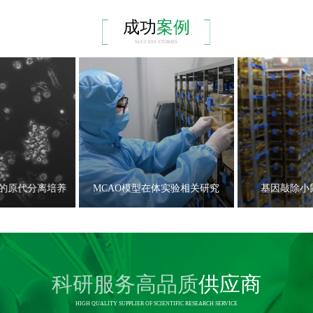
成功
案例
SUCCESS STORIES
的原代分离培养
MCAO模型在体实验相关研究
基因敲除小
科研服务高品质
供应商
HIGH QUALITY SUPPLIER OF SCIENTIFIC RESEARCH SERVICE