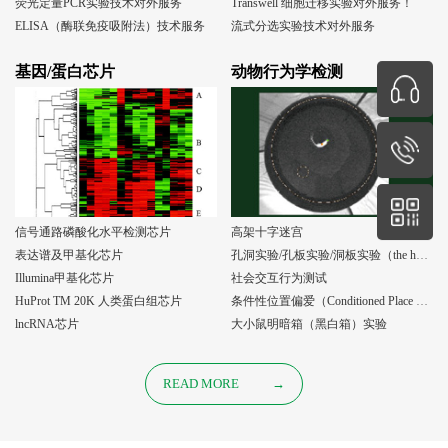
荧光定量PCR实验技术对外服务
Transwell 细胞迁移实验对外服务！
ELISA（酶联免疫吸附法）技术服务
流式分选实验技术对外服务
基因/蛋白芯片
动物行为学检测
信号通路磷酸化水平检测芯片
高架十字迷宫
表达谱及甲基化芯片
孔洞实验/孔板实验/洞板实验（the holeboard test）
Illumina甲基化芯片
社会交互行为测试
HuProt TM 20K 人类蛋白组芯片
条件性位置偏爱（Conditioned Place Preference, CPP）实验
lncRNA芯片
大小鼠明暗箱（黑白箱）实验
READ MORE
→