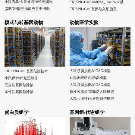
小鼠海马/大鼠脊髓神经元细胞
CRISPR /Cas9 miRNA、lncRNA 敲除细胞系
脂肪/骨髓/牙源间充质干细胞
CRISPR /Cas9基因敲入细胞系
模式与转基因动物
动物医学实验
大鼠颅脑损伤/MCAO模型
CRISPR/Cas9 基因敲除技术
动脉粥样硬化/肺炎模型
小鼠保种/代繁殖服务
大鼠颅脑损伤/MCAO模型
完全性基因敲除鼠
急性胰腺炎/结肠炎大鼠模型
条件性基因敲除鼠
大鼠心肌梗死/脊髓损伤模型
蛋白质组学
基因组/代谢组学