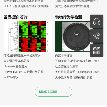
荧光定量PCR实验技术对外服务
Transwell 细胞迁移实验对外服务！
ELISA（酶联免疫吸附法）技术服务
流式分选实验技术对外服务
基因/蛋白芯片
动物行为学检测
信号通路磷酸化水平检测芯片
高架十字迷宫
表达谱及甲基化芯片
孔洞实验/孔板实验/洞板实验（the holeboard test）
Illumina甲基化芯片
社会交互行为测试
HuProt TM 20K 人类蛋白组芯片
条件性位置偏爱（Conditioned Place Preference, CPP）实验
lncRNA芯片
大小鼠明暗箱（黑白箱）实验
READ MORE
→