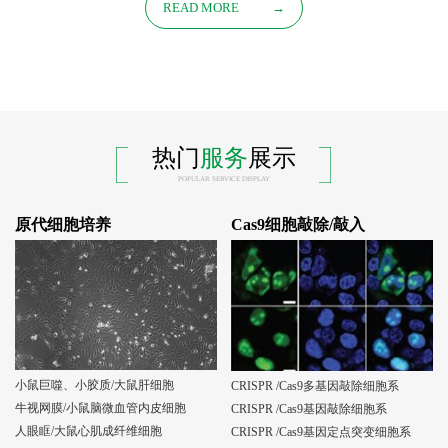
READ MORE
→
热门
服务
展示
POPULAR SERVICE DISPLAY
原代细胞培养
Cas9细胞敲除/敲入
小鼠巨噬、小胶质/大鼠肝细胞
CRISPR /Cas9多基因敲除细胞系
牛视网膜/小鼠脑微血管内皮细胞
CRISPR /Cas9基因敲除细胞系
人眼眶/大鼠心肌成纤维细胞
CRISPR /Cas9基因定点突变细胞系