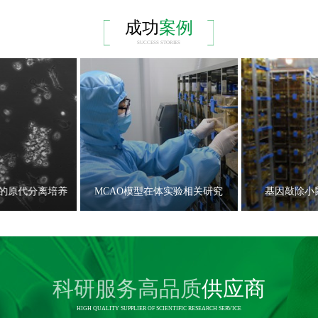
成功
案例
SUCCESS STORIES
的原代分离培养
MCAO模型在体实验相关研究
基因敲除小
科研服务高品质
供应商
HIGH QUALITY SUPPLIER OF SCIENTIFIC RESEARCH SERVICE