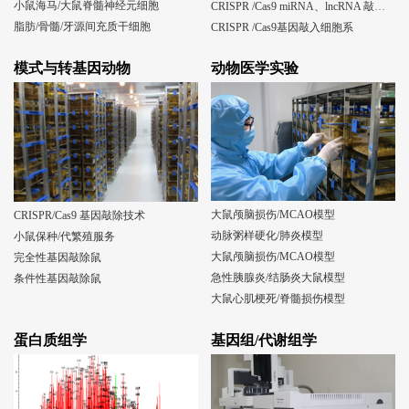
小鼠海马/大鼠脊髓神经元细胞
CRISPR /Cas9 miRNA、lncRNA 敲除细胞系
脂肪/骨髓/牙源间充质干细胞
CRISPR /Cas9基因敲入细胞系
模式与转基因动物
动物医学实验
大鼠颅脑损伤/MCAO模型
CRISPR/Cas9 基因敲除技术
动脉粥样硬化/肺炎模型
小鼠保种/代繁殖服务
大鼠颅脑损伤/MCAO模型
完全性基因敲除鼠
急性胰腺炎/结肠炎大鼠模型
条件性基因敲除鼠
大鼠心肌梗死/脊髓损伤模型
蛋白质组学
基因组/代谢组学