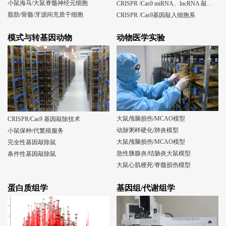
小鼠海马/大鼠脊髓神经元细胞
CRISPR /Cas9 miRNA、lncRNA 敲除细胞系
脂肪/骨髓/牙源间充质干细胞
CRISPR /Cas9基因敲入细胞系
模式与转基因动物
动物医学实验
大鼠颅脑损伤/MCAO模型
CRISPR/Cas9 基因敲除技术
动脉粥样硬化/肺炎模型
小鼠保种/代繁殖服务
大鼠颅脑损伤/MCAO模型
完全性基因敲除鼠
急性胰腺炎/结肠炎大鼠模型
条件性基因敲除鼠
大鼠心肌梗死/脊髓损伤模型
蛋白质组学
基因组/代谢组学