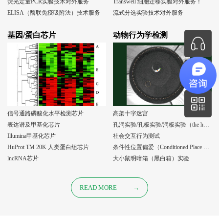
荧光定量PCR实验技术对外服务
Transwell 细胞迁移实验对外服务！
ELISA（酶联免疫吸附法）技术服务
流式分选实验技术对外服务
基因/蛋白芯片
动物行为学检测
信号通路磷酸化水平检测芯片
高架十字迷宫
表达谱及甲基化芯片
孔洞实验/孔板实验/洞板实验（the holeboard test）
Illumina甲基化芯片
社会交互行为测试
HuProt TM 20K 人类蛋白组芯片
条件性位置偏爱（Conditioned Place Preference, CPP）实验
lncRNA芯片
大小鼠明暗箱（黑白箱）实验
READ MORE
→