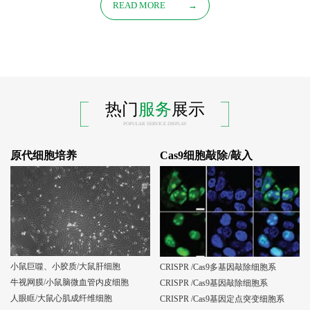
READ MORE
→
热门
服务
展示
POPULAR SERVICE DISPLAY
原代细胞培养
Cas9细胞敲除/敲入
小鼠巨噬、小胶质/大鼠肝细胞
CRISPR /Cas9多基因敲除细胞系
牛视网膜/小鼠脑微血管内皮细胞
CRISPR /Cas9基因敲除细胞系
人眼眶/大鼠心肌成纤维细胞
CRISPR /Cas9基因定点突变细胞系