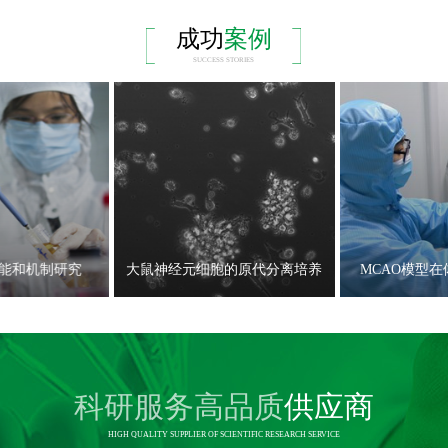
成功
案例
SUCCESS STORIES
能和机制研究
大鼠神经元细胞的原代分离培养
MCAO模型
科研服务高品质
供应商
HIGH QUALITY SUPPLIER OF SCIENTIFIC RESEARCH SERVICE