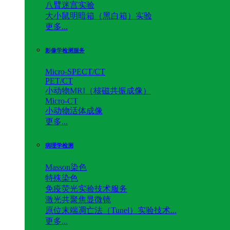
八臂迷宫实验
大小鼠明暗箱（黑白箱）实验
更多...
影像学检测服务
Micro-SPECT/CT
PET/CT
小动物MRI（核磁共振成像）
Micro-CT
小动物活体成像
更多...
病理学检测
Masson染色
特殊染色
免疫荧光实验技术服务
激光共聚焦显微镜
原位末端凋亡法（Tunel）实验技术...
更多...