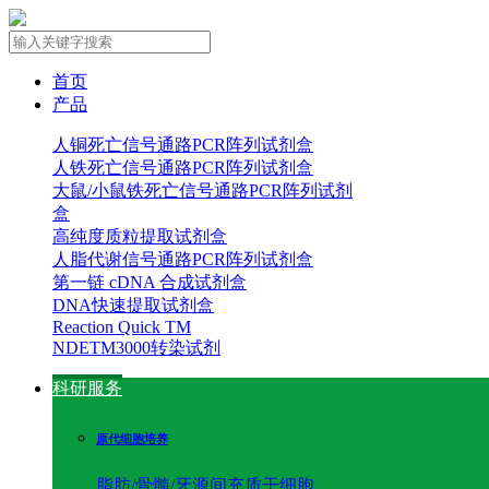
首页
产品
人铜死亡信号通路PCR阵列试剂盒
人铁死亡信号通路PCR阵列试剂盒
大鼠/小鼠铁死亡信号通路PCR阵列试剂
盒
高纯度质粒提取试剂盒
人脂代谢信号通路PCR阵列试剂盒
第一链 cDNA 合成试剂盒
DNA快速提取试剂盒
Reaction Quick TM
NDETM3000转染试剂
科研服务
原代细胞培养
脂肪/骨髓/牙源间充质干细胞