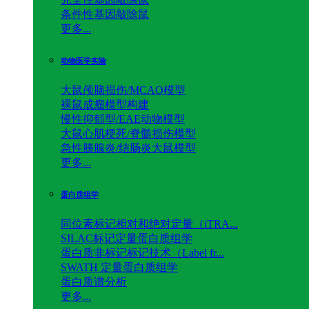
条件性基因敲除鼠
更多...
动物医学实验
大鼠颅脑损伤/MCAO模型
裸鼠成瘤模型构建
慢性抑郁型/EAE动物模型
大鼠心肌梗死/脊髓损伤模型
急性胰腺炎/结肠炎大鼠模型
更多...
蛋白质组学
同位素标记相对和绝对定量（iTRA...
SILAC标记定量蛋白质组学
蛋白质非标记标记技术（Label fr...
SWATH 定量蛋白质组学
蛋白质谱分析
更多...