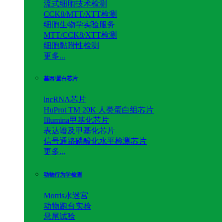
流式细胞技术检测
CCK8/MTT/XTT检测
细胞生物学实验服务
MTT/CCK8/XTT检测
细胞黏附性检测
更多...
基因/蛋白芯片
lncRNA芯片
HuProt TM 20K 人类蛋白组芯片
Illumina甲基化芯片
表达谱及甲基化芯片
信号通路磷酸化水平检测芯片
更多...
动物行为学检测
Morris水迷宫
动物跑台实验
悬尾试验