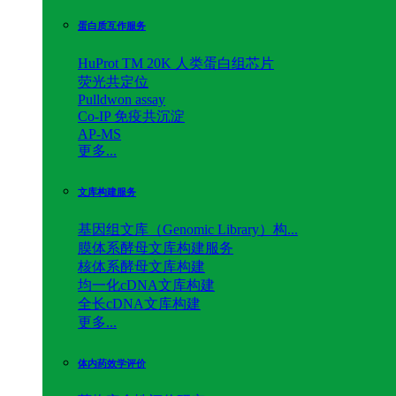
蛋白质互作服务
HuProt TM 20K 人类蛋白组芯片
荧光共定位
Pulldwon assay
Co-IP 免疫共沉淀
AP-MS
更多...
文库构建服务
基因组文库（Genomic Library）构...
膜体系酵母文库构建服务
核体系酵母文库构建
均一化cDNA文库构建
全长cDNA文库构建
更多...
体内药效学评价