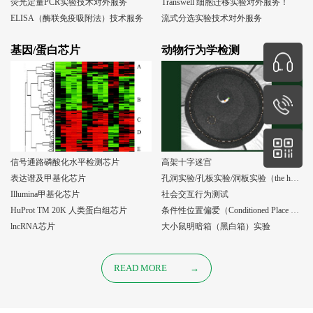
荧光定量PCR实验技术对外服务
Transwell 细胞迁移实验对外服务！
ELISA（酶联免疫吸附法）技术服务
流式分选实验技术对外服务
基因/蛋白芯片
动物行为学检测
信号通路磷酸化水平检测芯片
高架十字迷宫
表达谱及甲基化芯片
孔洞实验/孔板实验/洞板实验（the holeboard test）
Illumina甲基化芯片
社会交互行为测试
HuProt TM 20K 人类蛋白组芯片
条件性位置偏爱（Conditioned Place Preference, CPP）实验
lncRNA芯片
大小鼠明暗箱（黑白箱）实验
READ MORE
→