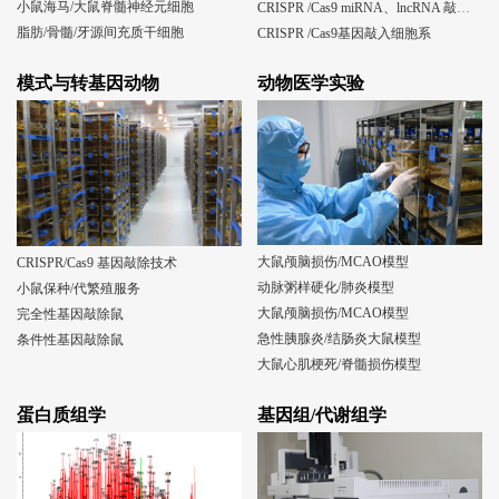
小鼠海马/大鼠脊髓神经元细胞
CRISPR /Cas9 miRNA、lncRNA 敲除细胞系
脂肪/骨髓/牙源间充质干细胞
CRISPR /Cas9基因敲入细胞系
模式与转基因动物
动物医学实验
大鼠颅脑损伤/MCAO模型
CRISPR/Cas9 基因敲除技术
动脉粥样硬化/肺炎模型
小鼠保种/代繁殖服务
大鼠颅脑损伤/MCAO模型
完全性基因敲除鼠
急性胰腺炎/结肠炎大鼠模型
条件性基因敲除鼠
大鼠心肌梗死/脊髓损伤模型
蛋白质组学
基因组/代谢组学