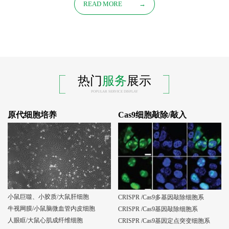
READ MORE
→
热门
服务
展示
POPULAR SERVICE DISPLAY
原代细胞培养
Cas9细胞敲除/敲入
小鼠巨噬、小胶质/大鼠肝细胞
CRISPR /Cas9多基因敲除细胞系
牛视网膜/小鼠脑微血管内皮细胞
CRISPR /Cas9基因敲除细胞系
人眼眶/大鼠心肌成纤维细胞
CRISPR /Cas9基因定点突变细胞系