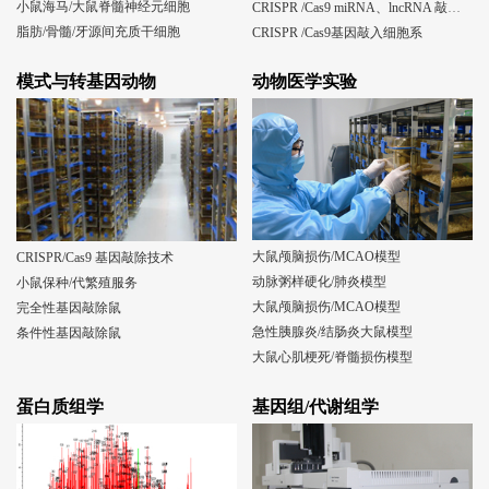
小鼠海马/大鼠脊髓神经元细胞
CRISPR /Cas9 miRNA、lncRNA 敲除细胞系
脂肪/骨髓/牙源间充质干细胞
CRISPR /Cas9基因敲入细胞系
模式与转基因动物
动物医学实验
大鼠颅脑损伤/MCAO模型
CRISPR/Cas9 基因敲除技术
动脉粥样硬化/肺炎模型
小鼠保种/代繁殖服务
大鼠颅脑损伤/MCAO模型
完全性基因敲除鼠
急性胰腺炎/结肠炎大鼠模型
条件性基因敲除鼠
大鼠心肌梗死/脊髓损伤模型
蛋白质组学
基因组/代谢组学