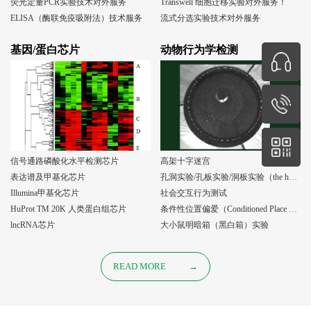
荧光定量PCR实验技术对外服务
Transwell 细胞迁移实验对外服务！
ELISA（酶联免疫吸附法）技术服务
流式分选实验技术对外服务
基因/蛋白芯片
动物行为学检测
信号通路磷酸化水平检测芯片
高架十字迷宫
表达谱及甲基化芯片
孔洞实验/孔板实验/洞板实验（the holeboard test）
Illumina甲基化芯片
社会交互行为测试
HuProt TM 20K 人类蛋白组芯片
条件性位置偏爱（Conditioned Place Preference, CPP）实验
lncRNA芯片
大小鼠明暗箱（黑白箱）实验
READ MORE
→