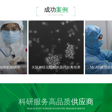
成功
案例
SUCCESS STORIES
能和机制研究
大鼠神经元细胞的原代分离培养
MCAO模型
科研服务高品质
供应商
HIGH QUALITY SUPPLIER OF SCIENTIFIC RESEARCH SERVICE