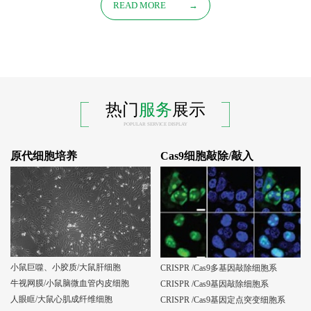
READ MORE
→
热门
服务
展示
POPULAR SERVICE DISPLAY
原代细胞培养
Cas9细胞敲除/敲入
小鼠巨噬、小胶质/大鼠肝细胞
CRISPR /Cas9多基因敲除细胞系
牛视网膜/小鼠脑微血管内皮细胞
CRISPR /Cas9基因敲除细胞系
人眼眶/大鼠心肌成纤维细胞
CRISPR /Cas9基因定点突变细胞系