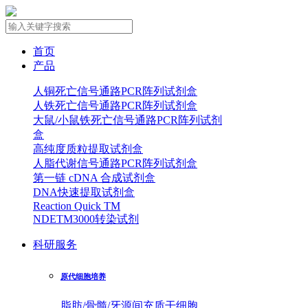
首页
产品
人铜死亡信号通路PCR阵列试剂盒
人铁死亡信号通路PCR阵列试剂盒
大鼠/小鼠铁死亡信号通路PCR阵列试剂
盒
高纯度质粒提取试剂盒
人脂代谢信号通路PCR阵列试剂盒
第一链 cDNA 合成试剂盒
DNA快速提取试剂盒
Reaction Quick TM
NDETM3000转染试剂
科研服务
原代细胞培养
脂肪/骨髓/牙源间充质干细胞