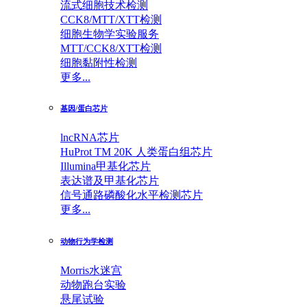
流式细胞技术检测
CCK8/MTT/XTT检测
细胞生物学实验服务
MTT/CCK8/XTT检测
细胞黏附性检测
更多...
基因/蛋白芯片
lncRNA芯片
HuProt TM 20K 人类蛋白组芯片
Illumina甲基化芯片
表达谱及甲基化芯片
信号通路磷酸化水平检测芯片
更多...
动物行为学检测
Morris水迷宫
动物跑台实验
悬尾试验