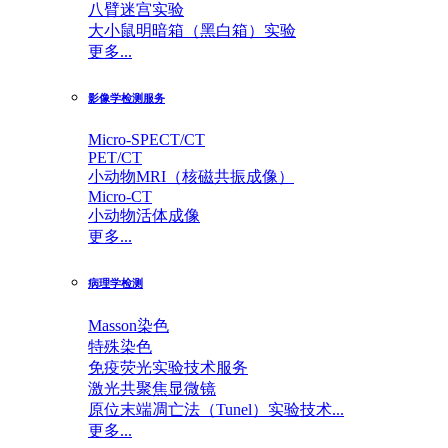
八臂迷宫实验
大小鼠明暗箱（黑白箱）实验
更多...
影像学检测服务
Micro-SPECT/CT
PET/CT
小动物MRI（核磁共振成像）
Micro-CT
小动物活体成像
更多...
病理学检测
Masson染色
特殊染色
免疫荧光实验技术服务
激光共聚焦显微镜
原位末端凋亡法（Tunel）实验技术...
更多...