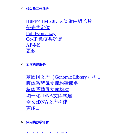
蛋白质互作服务
HuProt TM 20K 人类蛋白组芯片
荧光共定位
Pulldwon assay
Co-IP 免疫共沉淀
AP-MS
更多...
文库构建服务
基因组文库（Genomic Library）构...
膜体系酵母文库构建服务
核体系酵母文库构建
均一化cDNA文库构建
全长cDNA文库构建
更多...
体内药效学评价